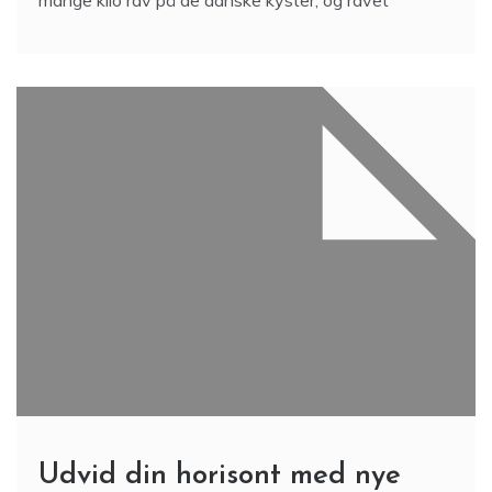
mange kilo rav på de danske kyster, og ravet
Udvid din horisont med nye