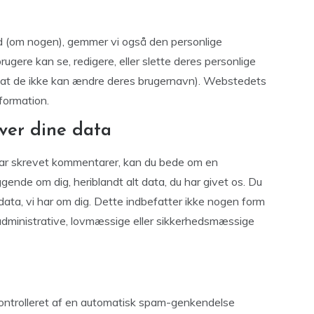
d (om nogen), gemmer vi også den personlige
 brugere kan se, redigere, eller slette deres personlige
e at de ikke kan ændre deres brugernavn). Webstedets
formation.
ver dine data
 har skrevet kommentarer, kan du bede om en
ggende om dig, heriblandt alt data, du har givet os. Du
 data, vi har om dig. Dette indbefatter ikke nogen form
f administrative, lovmæssige eller sikkerhedsmæssige
ontrolleret af en automatisk spam-genkendelse