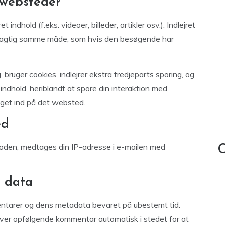
 websteder
indhold (f.eks. videoer, billeder, artikler osv.). Indlejret
øjagtig samme måde, som hvis den besøgende har
ruger cookies, indlejrer ekstra tredjeparts sporing, og
indhold, heriblandt at spore din interaktion med
ogget ind på det websted.
ed
koden, medtages din IP-adresse i e-mailen med
C
 data
entarer og dens metadata bevaret på ubestemt tid.
er opfølgende kommentar automatisk i stedet for at