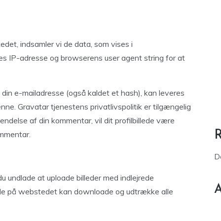
et, indsamler vi de data, som vises i
 IP-adresse og browserens user agent string for at
din e-mailadresse (også kaldet et hash), kan leveres
nne. Gravatar tjenestens privatlivspolitik er tilgængelig
endelse af din kommentar, vil dit profilbillede være
ommentar.
D
 du undlade at uploade billeder med indlejrede
A
nde på webstedet kan downloade og udtrække alle