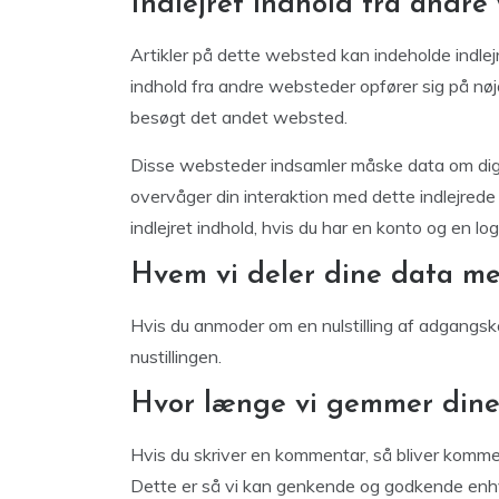
Indlejret indhold fra andre
Artikler på dette websted kan indeholde indlejret 
indhold fra andre websteder opfører sig på n
besøgt det andet websted.
Disse websteder indsamler måske data om dig, b
overvåger din interaktion med dette indlejrede 
indlejret indhold, hvis du har en konto og en l
Hvem vi deler dine data m
Hvis du anmoder om en nulstilling af adgangs
nustillingen.
Hvor længe vi gemmer dine
Hvis du skriver en kommentar, så bliver komm
Dette er så vi kan genkende og godkende enhv