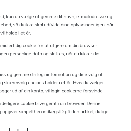
ed, kan du vælge at gemme dit navn, e-mailadresse og
ehed, så du ikke skal udfylde dine oplysninger igen, når
l holde i et år.
 midlertidig cookie for at afgøre om din browser
gen personlige data og slettes, når du lukker din
kies og gemme din logininformation og dine valg af
og skærmvalg cookies holder i et år. Hvis du vælger
 logger ud af din konto, vil login cookierne forsvinde.
n yderligere cookie blive gemt i din browser. Denne
 opgiver simpelthen indlægsID på den artikel, du lige