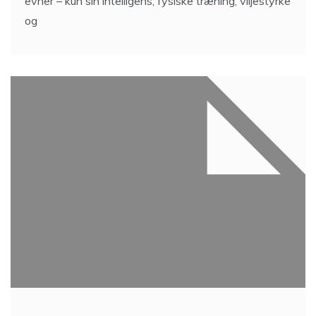
evner – kun sin intelligens, fysiske træning, viljestyrke
og