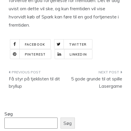
forvente en god fortjeneste for fremtiden. Det er dog
uvist om dette vil ske, og kun fremtiden vil vise
hvorvidt køb af Spark kan føre til en god fortjeneste i
fremtiden.
FACEBOOK
TWITTER
PINTEREST
LINKEDIN
Indlægsnavigation
Få styr på tjeklisten til dit
5 gode grunde til at spille
bryllup
Lasergame
Søg
Søg