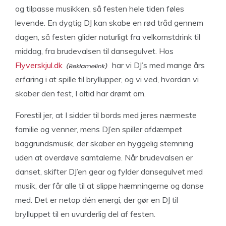
og tilpasse musikken, så festen hele tiden føles
levende. En dygtig DJ kan skabe en rød tråd gennem
dagen, så festen glider naturligt fra velkomstdrink til
middag, fra brudevalsen til dansegulvet. Hos
Flyverskjul.dk
har vi DJ’s med mange års
erfaring i at spille til bryllupper, og vi ved, hvordan vi
skaber den fest, I altid har drømt om.
Forestil jer, at I sidder til bords med jeres nærmeste
familie og venner, mens DJ’en spiller afdæmpet
baggrundsmusik, der skaber en hyggelig stemning
uden at overdøve samtalerne. Når brudevalsen er
danset, skifter DJ’en gear og fylder dansegulvet med
musik, der får alle til at slippe hæmningerne og danse
med. Det er netop dén energi, der gør en DJ til
brylluppet til en uvurderlig del af festen.